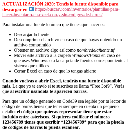
ACTUALIZACIÓN 2020:
Tenéis la fuente disponible para
descargar en
https://buscarv.com/inventarios/plantillas-para-
hacer-inventario-en-excel-con-y-sin-codigos-de-barras/
Para instalar una fuente lo único que tienes que hacer es:
Descargar la fuente
Descomprimir el archivo en caso de que hayas obtenido un
archivo comprimido
Obtener un archivo algo así como
nombredelafuente.ttf
Mover este archivo a la carpeta
Windows/Fonts
en caso de
que uses Windows o a la carpeta de fuentes correspondiente al
sistema que utilices
Cerrar Excel en caso de que lo tengas abierto
Cuando vuelvas a abrir Excel, tendrás una fuente disponible
más.
La que yo te envío si te suscribes se llama “Free 3of9”. Verás
que
al escribir usándola te aparecen barras.
Para que un código generado en Code39 sea legible por tu lector de
código de barras tienes que tener siempre en cuenta un pequeño
detalle
: el código que quieras representar tiene que estar
incluido entre asteriscos
.
Si quieres codificar el número
123456789 tienes que escribir *123456789* para que la pistola
de códigos de barras lo pueda escanear.