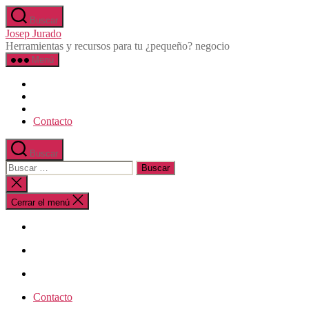
Saltar
Buscar
al
Josep Jurado
contenido
Herramientas y recursos para tu ¿pequeño? negocio
Menú
Contacto
Buscar
Buscar:
Cerrar
la
búsqueda
Cerrar el menú
Contacto