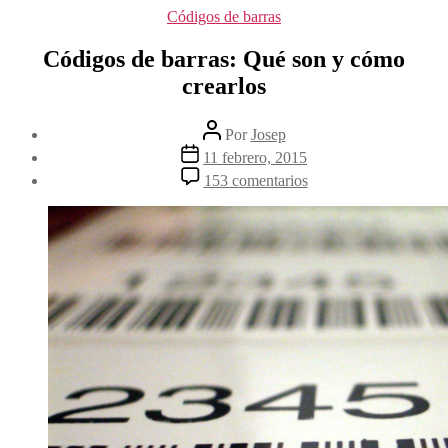
Categorías
Códigos de barras
Códigos de barras: Qué son y cómo
crearlos
Autor
Por
Josep
de
Fecha
11 febrero, 2015
la
de
en
153 comentarios
entrada
la
Códigos
entrada
de
barras:
Qué
son
y
cómo
crearlos